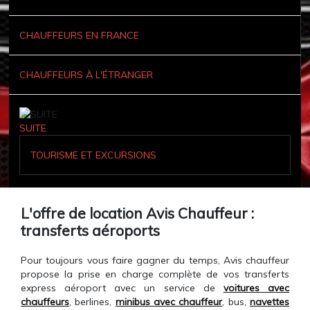
CHAUFFEURS EN FRANCE
CHAUFFEURS À L'ÉTRANGER
SUITE
TOURISME ET EXCURSIONS
L'offre de location Avis Chauffeur :
transferts aéroports
Pour toujours vous faire gagner du temps, Avis chauffeur
propose la prise en charge complète de vos transferts
express aéroport avec un service de
voitures avec
chauffeurs
, berlines,
minibus avec chauffeur
, bus,
navettes